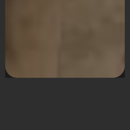
About project
Starting price:
1 880 526 $